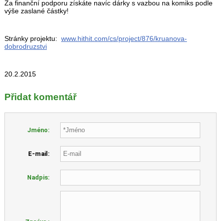
Za finanční podporu získáte navíc dárky s vazbou na komiks podle
výše zaslané částky!
Stránky projektu:
www.hithit.com/cs/project/876/kruanova-
dobrodruzstvi
20.2.2015
Přidat komentář
Jméno:
E-mail:
Nadpis: