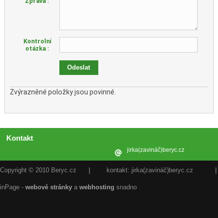
Zpráva :
Kontrolní
otázka :
Zvýrazněné položky jsou povinné.
Kontakt
jirka(zavináč)beryc.cz
|
|
Copyright © 2010 Beryc.cz
kontakt: jirka(zavináč)beryc.cz
inPage -
webové stránky
a
webhosting
snadno